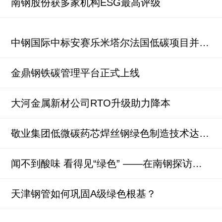
南钢股份获多家机构ESG最高评级
中钢国际中标安赛乐米塔尔法国低碳项目并签约
金鼎钢铁碳管理平台正式上线
大河金属新材公司RTO升级助力降本
敬业集团低微碳药芯焊丝钢绿色制造技术达国际先进水平
闻不到酸味 看得见“绿色” ——在南钢探访国内首个热轧特带生态除鳞项目
天津钢管如何巩固A级绿色根基？