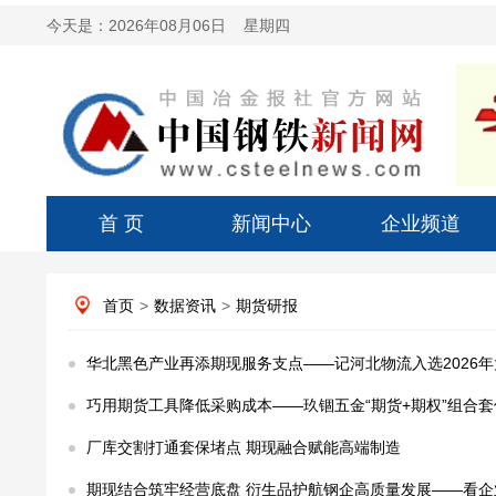
今天是：
2026年08月06日 星期四
首 页
新闻中心
企业频道
首页
>
数据资讯
>
期货研报
华北黑色产业再添期现服务支点——记河北物流入选2026
巧用期货工具降低采购成本——玖锢五金“期货+期权”组合
厂库交割打通套保堵点 期现融合赋能高端制造
期现结合筑牢经营底盘 衍生品护航钢企高质量发展——看企业