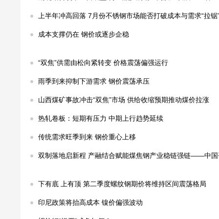
上半年冲高回落 7月份不锈钢市场能否打破成本与需求“拉锯
成本支撑仍在 钢价或逐步企稳
“双焦”供需由松向紧转变 价格震荡偏强运行
雨季到来抑制下游需求 钢价震荡承压
山西煤矿事故冲击“双焦”市场 供给收缩预期推动煤价拉涨
热轧卷板：短期有压力 中期上行趋势延续
传统需求旺季到来 钢价重心上移
双制落地启新程 产融结合赋能煤焦钢产业稳链强链——中国平煤
下有底 上有顶 第二季度螺纹钢期价将维持区间震荡格局
印尼政策将抬高成本 镍价偏强波动