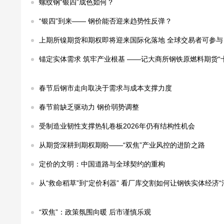
螺纹钢“银四”成色如何？
“银四”到来—— 钢价能否迎来趋势性反弹？
上期所镍期货和期权即将迎来国际化落地 全球交易者可参与
锚定实体需求 筑牢产业根基 ——记大商所钢铁原燃料期货“十
春节后钢市走向取决于需求与成本支撑力度
春节前缺乏驱动力 钢价弱势调整
受制造业韧性支撑热轧卷板2026年仍有结构性机会
从期货深耕到期权期盼——“双焦”产业风控的进阶之路
定价的文明：中国道路与全球契约的重构
从“救命稻草”到“定价利器” 看厂库交割如何让钢铁实体经济“
“双焦”：政策氛围向暖 后市谨慎乐观