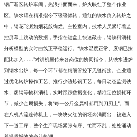
钢厂新区转炉车间，热浪扑面而来，炉火映红了整个作业
区。铁水罐在精准指令下缓缓倾转，通红的铁水倒入转炉之
中，钢花飞溅如烟花般绚烂。主控室内，技术人员紧盯着监
控屏幕上跳动的数据，手指在键盘上快速敲击，钢铁料消耗
分析模型的实时曲线正平稳运行。“铁水温度正常、废钢已按
配比加入……”对讲机里传来各岗位的协同指令，从铁水进炉
到钢水出炉，每一个环节都在精细管控下无缝衔接。企业通
过优化转炉操作工艺、推行少渣炼钢工艺，每日动态监测铁
水、废钢等物料消耗，实时跟踪数据变化，精准定位损耗环
节，减少金属损失，将“每一公斤金属料都用到刀刃上”。而
在八机八流连铸机上，一块块火红的钢坯奔涌而出，被送入
下一道工序，整个生产现场紧张有序、忙而不乱，处处涌动
着提质增效的奋斗热潮。