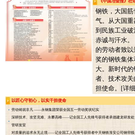
《中国冶金报》社
钢铁，大国筋
气。从大国重
到民族工业破
赤诚与汗水。
的劳动者致以
奖的钢铁集体
大。新时代的
者、技术攻关
担使命。
[详细
以匠心守初心，以实干担使命
劳动铸就非凡 ——永钢集团荣获全国五一劳动奖状纪实
深耕技术、攻坚克难、永攀高峰——记全国工人先锋号获得者承德建龙研发处
管研发室
对质量的追求永无止境——记全国工人先锋号获得者中天钢铁淮安公司钢帘线