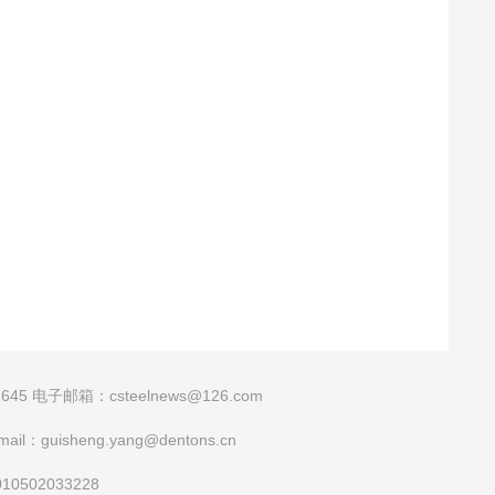
45 电子邮箱：csteelnews@126.com
isheng.yang@dentons.cn
0502033228