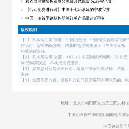
夏农出席钢结构发展交流会并做报告 先后与中冶...
【劳动竞赛进行时】中国十七冶承建的宁波宝井...
中国一冶首季钢结构新签订单产品量超9万吨
版权说明
【1】 凡本网注明"来源：中国冶金报—中国钢铁新闻网"的
作品时，需经书面授权。转载时需注明来源于《中国冶金报
相关法律责任。
【2】 凡本网注明"来源：XXX（非中国钢铁新闻网）"的
网 赞同其观点，不构成投资建议。
【3】 如果您对新闻发表评论，请遵守国家相关法律、法规
责任。
【4】 如因作品内容、版权和其它问题需要同本网联系的。电话：01
地址：北京市朝阳区安贞里三区26楼 邮编：1000
中国冶金报/中国钢铁新闻网法律顾问：大成律
中国钢铁新闻