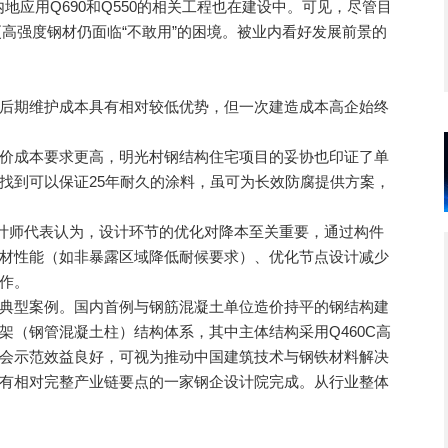
地应用Q690和Q550的相关工程也在建设中。可见，尽管目
等更高强度钢材仍面临“不敢用”的困境。被业内看好发展前景的
期维护成本具有相对较低优势，但一次建造成本高企始终
成本要求更高，明光村钢结构住宅项目的妥协也印证了单
找到可以保证25年耐久的涂料，虽可为长效防腐提供方案，
计师代表认为，设计环节的优化对降本至关重要，通过构件
材性能（如非暴露区域降低耐候要求）、优化节点设计减少
作。
型案例。国内首例与钢筋混凝土单位造价持平的钢结构建
架（钢管混凝土柱）结构体系，其中主体结构采用Q460C高
会示范效益良好，可视为推动中国建筑技术与钢铁材料解决
有相对完整产业链要点的一家钢企设计院完成。从行业整体