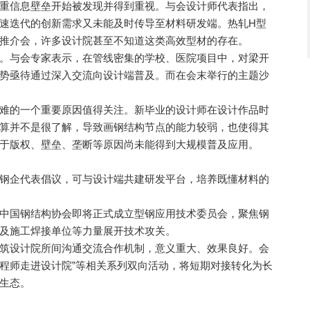
信息壁垒开始被发现并得到重视。与会设计师代表指出，
速迭代的创新需求又未能及时传导至材料研发端。热轧H型
推介会，许多设计院甚至不知道这类高效型材的存在。
与会专家表示，在管线密集的学校、医院项目中，对梁开
势亟待通过深入交流向设计端普及。而在会末举行的主题沙
的一个重要原因值得关注。新毕业的设计师在设计作品时
算并不是很了解，导致画钢结构节点的能力较弱，也使得其
于版权、壁垒、垄断等原因尚未能得到大规模普及应用。
企代表倡议，可与设计端共建研发平台，培养既懂材料的
国钢结构协会即将正式成立型钢应用技术委员会，聚焦钢
及施工焊接单位等力量展开技术攻关。
设计院所间沟通交流合作机制，意义重大、效果良好。会
工程师走进设计院”等相关系列双向活动，将短期对接转化为长
生态。