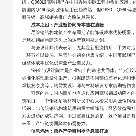
绍，Q960级高强钢已在中国香港实际工程中得到应用，内
前国内Q460级高强钢应用已趋成熟，但Q690、Q960
耐候钢、高强钢的推广之路依然漫长。
成本之困：产业链协同降本迫在眉睫
尽管钢结构建筑全生命周期节能降碳成本优势明显，后
是悬在钢结构建筑头上的达摩克利斯之剑。
与会设计师代表表示，尤其是新冠疫情后，甲方对造价
一环节难以破局。尽管与会钢企代表介绍，中国宝武现已
但整体成本优化仍需全产业链发力。
“钢企与设计院本是产业链上的命运共同体。”与会设
标准化实现批量化生产、根据建筑不同部位差异化选用钢
焊接复杂度等，均需要设计师与材料研发专家前期密切协
可喜的是，国内目前也有通过应用高强钢成功降本的典
筑项目——中钢洛耐新材料研发中心大楼采用高强钢钢框
强钢，比传统钢结构建筑用钢量大幅降低，经济效益和社
方案进步的成功范例。不过需要注意的是，这个项目是具
来看，产业链协同降本仍需努力。
信息鸿沟：跨界产学研用壁垒急需打通