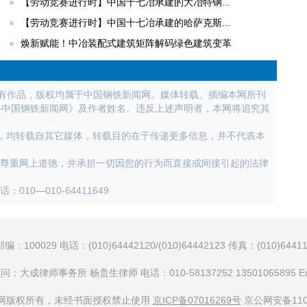
【劳动竞赛进行时】中国十七冶承建的大冶特钢...
【劳动竞赛进行时】中国十七冶承建的哈萨克斯...
焕新赋能！中冶装配式建筑矩阵解码绿色建筑变革
所有作品，版权均属于中国钢铁新闻网。媒体转载、摘编本网所刊
—中国钢铁新闻网》及作者姓名。违反上述声明者，本网将追究其
作品，均转载自其它媒体，转载目的在于传递更多信息，并不代表本
，尊重网上道德，并承担一切因您的行为而直接或间接引起的法律
0—010-64411649
29 电话：(010)64442120/(010)64442123 传真：(010)644116
师事务所 杨贵生律师 电话：010-58137252 13501065895 Email：gu
网版权所有，未经书面授权禁止使用
京ICP备07016269号
京公网安备1101