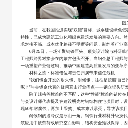
图
当前，在我国推进实现“双碳”目标、城乡建设绿色低
特性，已成为建筑工业化和绿色建筑发展的重要方向。然
求对接不畅、成本优化路径不明晰等问题，制约着行业高
6月25日，一场汇聚钢铁巨头、顶尖设计院与科研单
工程师跨界对接会在内蒙古包头召开。当钢企总工程师与
一场重塑产业链逻辑、推动中国建造高质量发展的变革序
材料之惑：标准错位与责任归属带来信任危机
“我们钢企开发的耐火钢、耐候钢，往往是按照‘自己行
呢？”与会钢企代表的疑问直击行业痛点——钢企埋头研
除了规格等标准的不匹配，这种“性能”标准的错位在
与会设计师代表提及在建设明光村钢结构住宅项目时，设
现50年耐腐蚀，再加上采购、成本难以承受，导致该项目
耐候钢的遇冷仅是冰山一角。钢铁行业材料升级换代的
筑应用中疲劳荷载研究空白影响，结构安全难以保障，因此