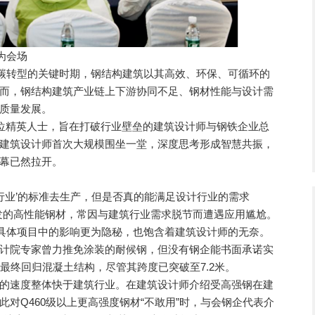
为会场
碳转型的关键时期，钢结构建筑以其高效、环保、可循环的
而，钢结构建筑产业链上下游协同不足、钢材性能与设计需
质量发展。
位精英人士，旨在打破行业壁垒的建筑设计师与钢铁企业总
建筑设计师首次大规模围坐一堂，深度思考形成智慧共振，
幕已然拉开。
业’的标准去生产，但是否真的能满足设计行业的需求
发的高性能钢材，常因与建筑行业需求脱节而遭遇应用尴尬。
具体项目中的影响更为隐秘，也饱含着建筑设计师的无奈。
计院专家曾力推免涂装的耐候钢，但没有钢企能书面承诺实
最终回归混凝土结构，尽管其跨度已突破至7.2米。
速度整体快于建筑行业。在建筑设计师介绍受高强钢在建
对Q460级以上更高强度钢材“不敢用”时，与会钢企代表介