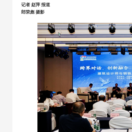
记者 赵萍 报道
郎荣彪 摄影