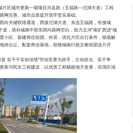
城片区城市更新一期项目兴县路（五福路—沱湖大道）工程
路网完善、城市品质提升筑牢坚实基础。
向关键联络通道，西接沱湖大道、东连五福路，衔接城
干道，填补城南中部东西向路网空白，助力五河“南扩西进”城
置小区、新建商住组团、村居，优化片区出行条件，彻底解
地块出让、配套商业落地，助推城南行政文教组团连片开
 实干干实创佳绩”劳动竞赛为抓手，主动担当、实干争
更新与民生工程建设，以优质工程赋能地方发展，实现区域