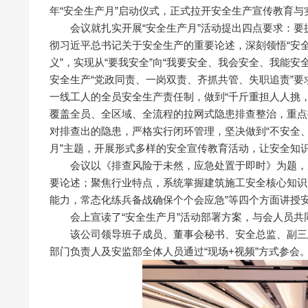
年“安全生产月”启动仪式，正式拉开安全生产宣传教育与
会议就扎实开展“安全生产月”活动提出四点要求：要
彻习近平总书记关于安全生产的重要论述，深刻领悟“安全
义”，实现从“要我安全”向“我要安全、我会安全、我能
安全生产“党政同责、一岗双责、齐抓共管、失职追责”
一线工人的全员安全生产责任制，做到“千斤重担人人挑
覆盖全员、全区域、全流程的拉网式隐患排查整治，重点
对排查出的隐患，严格实行闭环管理，坚决做到“不安全、
月”主题，开展形式多样的安全宣传教育活动，让安全知
会议以《排查风险于未然，应急处置于即时》为题，从
要论述；聚焦行业特点，系统掌握建筑施工安全核心知识
能力，常态化练兵备战确保个个会应急”等四个方面讲授
会上宣读了“安全生产月”活动部署方案，与会人员共同
该公司领导班子成员、董事会秘书、安全总监、副三总
部门负责人及安监部全体人员通过“现场+视频”方式参会