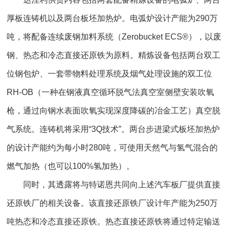
厚板连铸机以及两台板坯加热炉。电弧炉设计产能为290万
吨，将配备连续废钢加料系统（Zerobucket ECS®），以废
钢、热态和冷态直接还原铁为原料。精炼设备包括两台双工
位钢包炉、一套带物料处理系统及烟气处理设施的双工位
RH-OB（一种在钢液真空循环脱气法真空室侧壁安装吹氧
枪，通过向钢水表面吹氧实现深度降碳的冶金工艺）真空脱
气系统。连铸机将采用“3Q技术”。两台步进梁式板坯加热炉
的设计产能约为每小时280吨，可使用天然气与氢气混合的
燃气加热（也可以100%氢加热）。
同时，其透露将与特诺恩共同向上述汽车板厂提供直接
还原铁厂的相关设备。该直接还原铁厂设计年产能为250万
吨热态和冷态直接还原铁。热态直接还原铁将通过特定输送